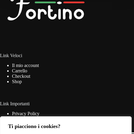
Link Veloci
Il mio account
Carrello
Checkout
Shop
Link Importanti
Privacy Policy
Cookie Policy
Termini & Condizioni
Ti piacciono i cookies?
Contatti