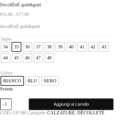
DecollÈttÈ gold&gold
Fascia
€
51,80
-
€
77,00
di
prezzo:
decollÈttÈ gold&gold
da
€51,80
Taglia
a
€77,00
34
35
36
37
38
39
40
41
42
43
44
45
46
47
48
Colore
BIANCO
BLU
NERO
Svuota
DecollÈttÈ
Aggiungi al carrello
gold&gold
quantità
COD:
GP 580
Categorie:
CALZATURE
,
DÉCOLLETÉ