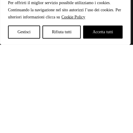
Copyright © 2026 - Web Powered by
Dylog Italia S.p.A.
Per offrirti il miglior servizio possibile utilizziamo i cookies.
Continuando la navigazione nel sito autorizzi l’uso dei cookies. Per
ulteriori informazioni clicca su
Cookie Policy
P.IVA: 03946440785
Gestisci
Rifiuta tutti
Accetta tutti
Categorie
-
ABBIGLIAMENTO
(2)
ACCESSORI
(80)
BORSE
(50)
CALZATURE
(917)