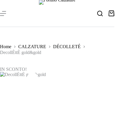
Salta
al
contenuto
Carrello
Home
CALZATURE
DÉCOLLETÉ
DecollÈttÈ gold&gold
IN SCONTO!