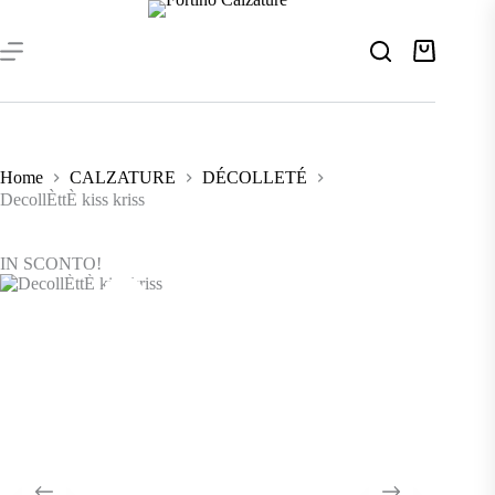
Salta
al
contenuto
Carrello
Home
CALZATURE
DÉCOLLETÉ
DecollÈttÈ kiss kriss
IN SCONTO!