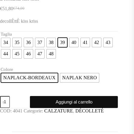
€
51,80
€
74,00
Il
Il
prezzo
prezzo
decollÈttÈ kiss kriss
originale
attuale
era:
è:
€74,00.
€51,80.
Taglia
34
35
36
37
38
39
40
41
42
43
44
45
46
47
48
Colore
NAPLACK-BORDEAUX
NAPLAK NERO
DecollÈttÈ
Aggiungi al carrello
kiss
kriss
COD:
4041
Categorie:
CALZATURE
,
DÉCOLLETÉ
quantità