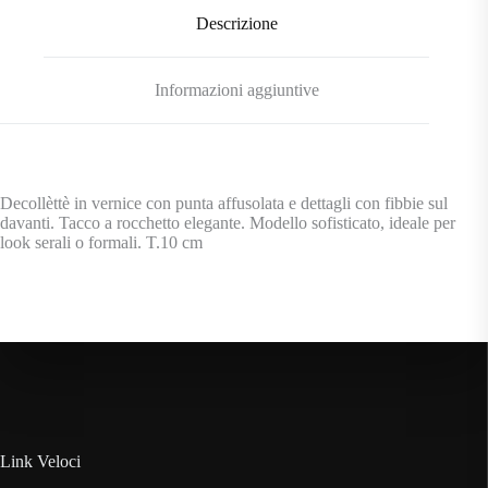
Descrizione
Informazioni aggiuntive
Decollèttè in vernice con punta affusolata e dettagli con fibbie sul
davanti. Tacco a rocchetto elegante. Modello sofisticato, ideale per
look serali o formali. T.10 cm
Link Veloci