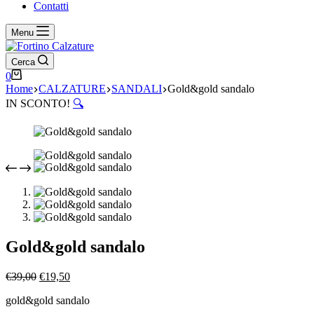
Contatti
Menu
Cerca
Carrello
0
Home
CALZATURE
SANDALI
Gold&gold sandalo
IN SCONTO!
🔍
Gold&gold sandalo
Il
Il
€
39,00
€
19,50
prezzo
prezzo
gold&gold sandalo
originale
attuale
era:
è: