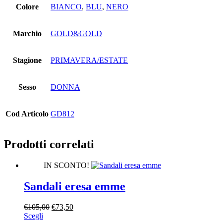
Colore
BIANCO
,
BLU
,
NERO
Marchio
GOLD&GOLD
Stagione
PRIMAVERA/ESTATE
Sesso
DONNA
Cod Articolo
GD812
Prodotti correlati
IN SCONTO!
Sandali eresa emme
Il
Il
€
105,00
€
73,50
Questo
prezzo
prezzo
Scegli