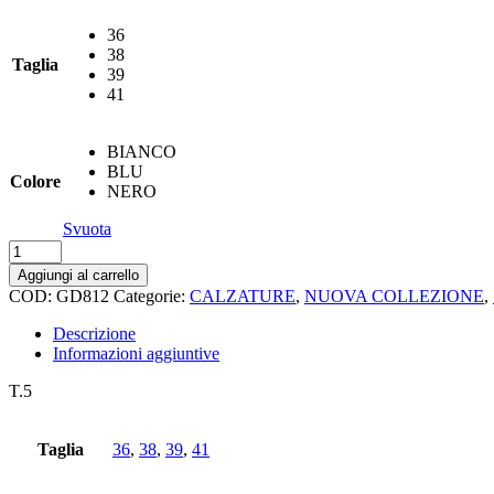
€39,00.
€19,50.
36
38
Taglia
39
41
BIANCO
BLU
Colore
NERO
Svuota
Gold&gold
sandalo
Aggiungi al carrello
quantità
COD:
GD812
Categorie:
CALZATURE
,
NUOVA COLLEZIONE
,
Descrizione
Informazioni aggiuntive
T.5
Taglia
36
,
38
,
39
,
41