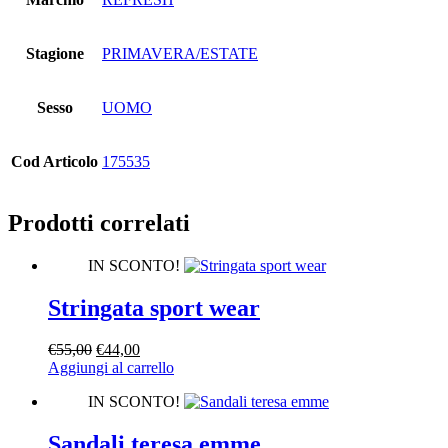
Stagione
PRIMAVERA/ESTATE
Sesso
UOMO
Cod Articolo
175535
Prodotti correlati
IN SCONTO!
Stringata sport wear
Il
Il
€
55,00
€
44,00
prezzo
prezzo
Aggiungi al carrello
originale
attuale
IN SCONTO!
era:
è:
€55,00.
€44,00.
Sandali teresa emme