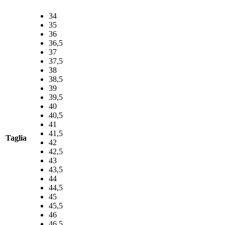
€62,00.
€31,00.
34
35
36
36,5
37
37,5
38
38,5
39
39,5
40
40,5
41
41,5
Taglia
42
42,5
43
43,5
44
44,5
45
45,5
46
46,5