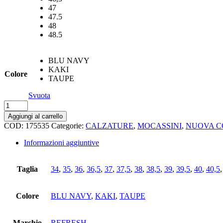
47
47.5
48
48.5
BLU NAVY
KAKI
Colore
TAUPE
Svuota
Mocassino
refresh
Aggiungi al carrello
quantità
COD:
175535
Categorie:
CALZATURE
,
MOCASSINI
,
NUOVA C
Informazioni aggiuntive
Taglia
34
,
35
,
36
,
36,5
,
37
,
37,5
,
38
,
38,5
,
39
,
39,5
,
40
,
40,5
Colore
BLU NAVY
,
KAKI
,
TAUPE
Marchio
REFRESH