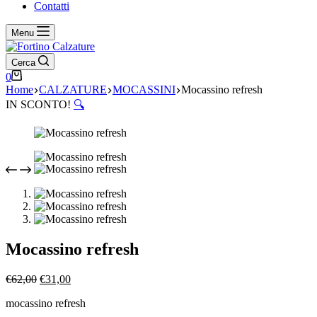
Contatti
Menu
Cerca
Carrello
0
Home
CALZATURE
MOCASSINI
Mocassino refresh
IN SCONTO!
🔍
Mocassino refresh
Il
Il
€
62,00
€
31,00
prezzo
prezzo
mocassino refresh
originale
attuale
era:
è: