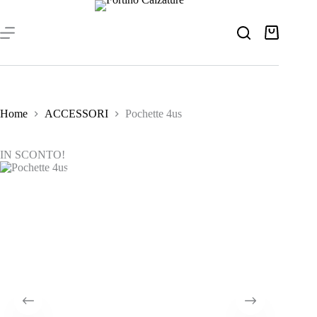
Salta
al
contenuto
Carrello
Home
ACCESSORI
Pochette 4us
IN SCONTO!