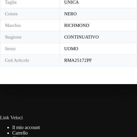
Taglia
UNICA
Colore
NERO
Marchio
RICHMOND
Stagione
CONTINUATIVO
Sesso
UOMO
Cod Articolo
RMA25172PF
Link Veloci
Il mio account
Carrello