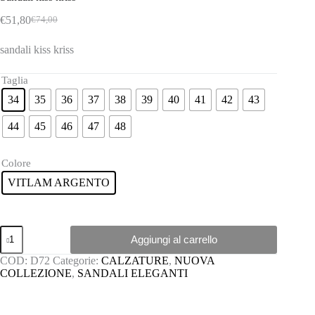
€
51,80
€
74,00
Il
Il
prezzo
prezzo
sandali kiss kriss
originale
attuale
era:
è:
€74,00.
€51,80.
Taglia
34
35
36
37
38
39
40
41
42
43
44
45
46
47
48
Colore
VITLAM ARGENTO
Sandali
Aggiungi al carrello
kiss
kriss
COD:
D72
Categorie:
CALZATURE
,
NUOVA
quantità
COLLEZIONE
,
SANDALI ELEGANTI