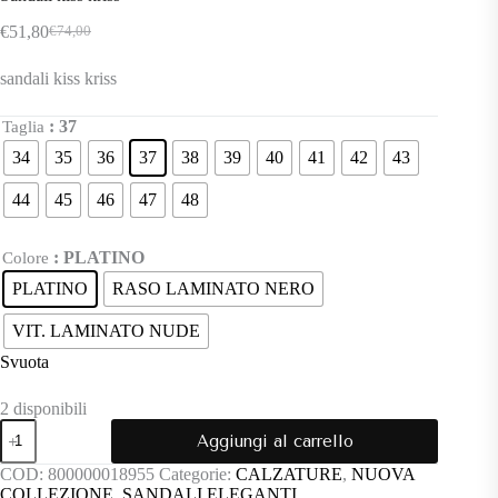
€
51,80
€
74,00
Il
Il
prezzo
prezzo
sandali kiss kriss
originale
attuale
era:
è:
€74,00.
€51,80.
: 37
Taglia
34
35
36
37
38
39
40
41
42
43
44
45
46
47
48
: PLATINO
Colore
PLATINO
RASO LAMINATO NERO
VIT. LAMINATO NUDE
Svuota
2 disponibili
Sandali
Aggiungi al carrello
kiss
kriss
COD:
800000018955
Categorie:
CALZATURE
,
NUOVA
quantità
COLLEZIONE
,
SANDALI ELEGANTI