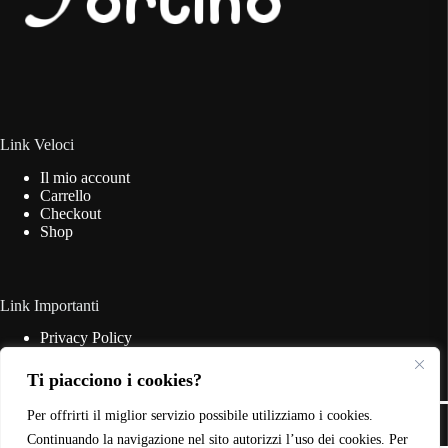
Link Veloci
Il mio account
Carrello
Checkout
Shop
Link Importanti
Privacy Policy
Cookie Policy
Termini & Condizioni
Ti piacciono i cookies?
Contatti
Copyright © 2026 - Web Powered by
Dylog Italia S.p.A.
Per offrirti il miglior servizio possibile utilizziamo i cookies.
Continuando la navigazione nel sito autorizzi l’uso dei cookies. Per