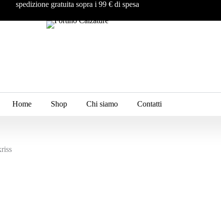
spedizione gratuita sopra i 99 € di spesa
Home
Shop
Chi siamo
Contatti
riss