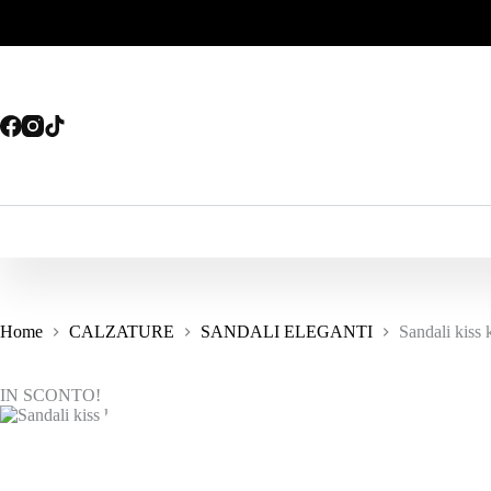
Salta
al
contenuto
Home
CALZATURE
SANDALI ELEGANTI
Sandali kiss k
IN SCONTO!