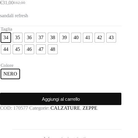
€
31,00
€
62,00
Il
Il
prezzo
prezzo
sandali refresh
originale
attuale
era:
è:
€62,00.
€31,00.
Taglia
34
35
36
37
38
39
40
41
42
43
44
45
46
47
48
Colore
NERO
Aggiungi al carrello
COD:
170577
Categorie:
CALZATURE
,
ZEPPE