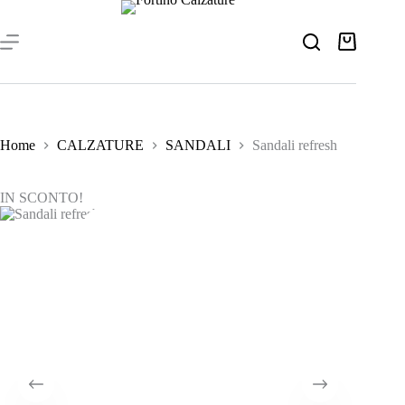
Salta
al
contenuto
Carrello
Home
CALZATURE
SANDALI
Sandali refresh
IN SCONTO!