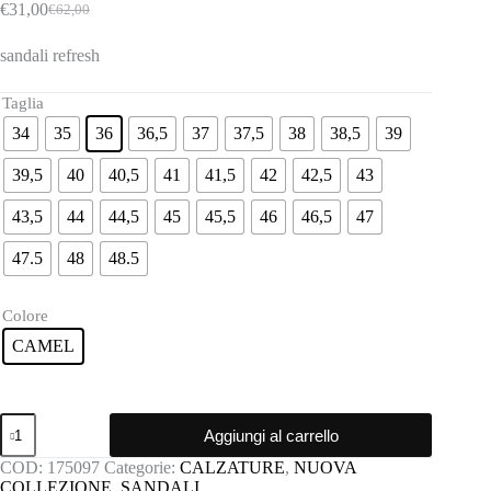
€
31,00
€
62,00
Il
Il
prezzo
prezzo
sandali refresh
originale
attuale
era:
è:
€62,00.
€31,00.
Taglia
34
35
36
36,5
37
37,5
38
38,5
39
39,5
40
40,5
41
41,5
42
42,5
43
43,5
44
44,5
45
45,5
46
46,5
47
47.5
48
48.5
Colore
CAMEL
Sandali
Aggiungi al carrello
refresh
quantità
COD:
175097
Categorie:
CALZATURE
,
NUOVA
COLLEZIONE
,
SANDALI