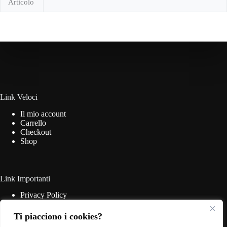
Articolo
Link Veloci
Il mio account
Carrello
Checkout
Shop
Link Importanti
Privacy Policy
Cookie Policy
Termini & Condizioni
Ti piacciono i cookies?
Contatti