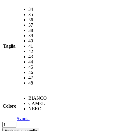
€62,00.
€31,00.
34
35
36
37
38
39
40
Taglia
41
42
43
44
45
46
47
48
BIANCO
CAMEL
Colore
NERO
Svuota
Slingback
gold&gold
Aggiungi al carrello