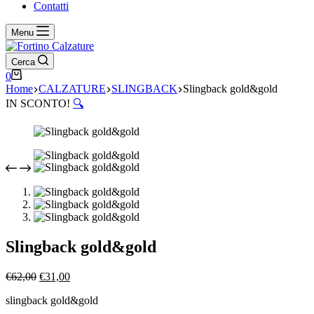
Contatti
Menu
Cerca
Carrello
0
Home
CALZATURE
SLINGBACK
Slingback gold&gold
IN SCONTO!
🔍
Slingback gold&gold
Il
Il
€
62,00
€
31,00
prezzo
prezzo
slingback gold&gold
originale
attuale
era:
è: