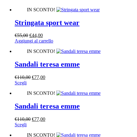
IN SCONTO!
Stringata sport wear
Il
Il
€
55,00
€
44,00
prezzo
prezzo
Aggiungi al carrello
originale
attuale
IN SCONTO!
era:
è:
€55,00.
€44,00.
Sandali teresa emme
Il
Il
€
110,00
€
77,00
Questo
prezzo
prezzo
Scegli
prodotto
originale
attuale
IN SCONTO!
ha
era:
è:
più
€110,00.
€77,00.
varianti.
Sandali teresa emme
Le
opzioni
Il
Il
€
110,00
€
77,00
possono
Questo
prezzo
prezzo
Scegli
essere
prodotto
originale
attuale
scelte
IN SCONTO!
ha
era:
è: