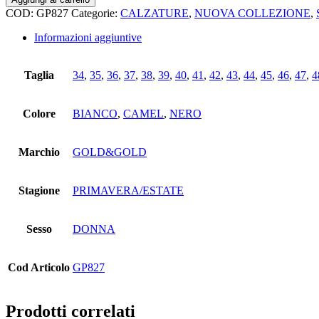
quantità
COD:
GP827
Categorie:
CALZATURE
,
NUOVA COLLEZIONE
,
Informazioni aggiuntive
Taglia
34
,
35
,
36
,
37
,
38
,
39
,
40
,
41
,
42
,
43
,
44
,
45
,
46
,
47
,
4
Colore
BIANCO
,
CAMEL
,
NERO
Marchio
GOLD&GOLD
Stagione
PRIMAVERA/ESTATE
Sesso
DONNA
Cod Articolo
GP827
Prodotti correlati