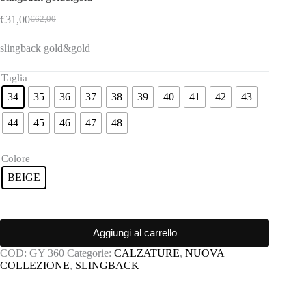
€
31,00
€
62,00
Il
Il
prezzo
prezzo
slingback gold&gold
originale
attuale
era:
è:
€62,00.
€31,00.
Taglia
34
35
36
37
38
39
40
41
42
43
44
45
46
47
48
Colore
BEIGE
Aggiungi al carrello
COD:
GY 360
Categorie:
CALZATURE
,
NUOVA
COLLEZIONE
,
SLINGBACK