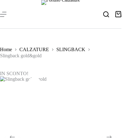
Salta
al
contenuto
Carrello
Home
CALZATURE
SLINGBACK
Slingback gold&gold
IN SCONTO!