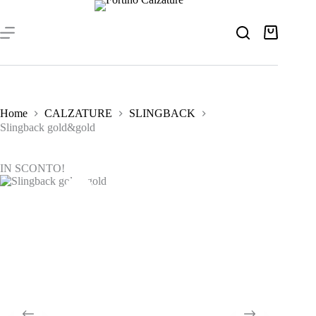
Salta
al
contenuto
Carrello
Home
CALZATURE
SLINGBACK
Slingback gold&gold
IN SCONTO!