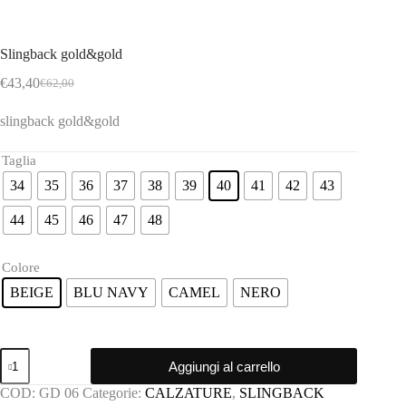
Slingback gold&gold
€
43,40
€
62,00
Il
Il
prezzo
prezzo
slingback gold&gold
originale
attuale
era:
è:
€62,00.
€43,40.
Taglia
34
35
36
37
38
39
40
41
42
43
44
45
46
47
48
Colore
BEIGE
BLU NAVY
CAMEL
NERO
Slingback
Aggiungi al carrello
gold&gold
quantità
COD:
GD 06
Categorie:
CALZATURE
,
SLINGBACK