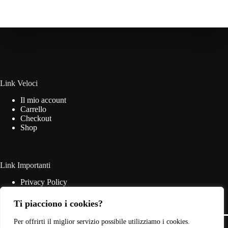
Link Veloci
Il mio account
Carrello
Checkout
Shop
Link Importanti
Privacy Policy
Cookie Policy
Termini & Condizioni
Ti piacciono i cookies?
Contatti
Copyright © 2026 - Web Powered by
Dylog Italia S.p.A.
Per offrirti il miglior servizio possibile utilizziamo i cookies.