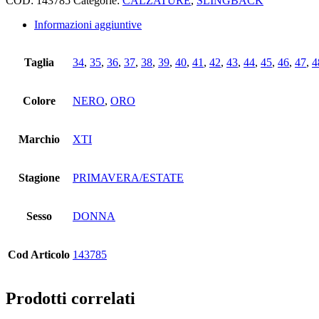
COD:
143785
Categorie:
CALZATURE
,
SLINGBACK
Informazioni aggiuntive
Taglia
34
,
35
,
36
,
37
,
38
,
39
,
40
,
41
,
42
,
43
,
44
,
45
,
46
,
47
,
4
Colore
NERO
,
ORO
Marchio
XTI
Stagione
PRIMAVERA/ESTATE
Sesso
DONNA
Cod Articolo
143785
Prodotti correlati