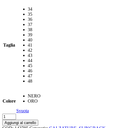
€62,00.
€31,00.
34
35
36
37
38
39
40
Taglia
41
42
43
44
45
46
47
48
NERO
Colore
ORO
Svuota
Slingback
xti
Aggiungi al carrello
quantità