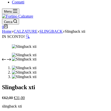
Contatti
Menu
Cerca
Carrello
0
Home
CALZATURE
SLINGBACK
Slingback xti
IN SCONTO!
🔍
Slingback xti
Il
Il
€
62,00
€
31,00
prezzo
prezzo
slingback xti
originale
attuale
era:
è: