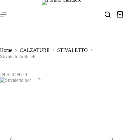
Salta
al
contenuto
Carrello
Home
CALZATURE
STIVALETTO
Stivaletto botticelli
IN SCONTO!