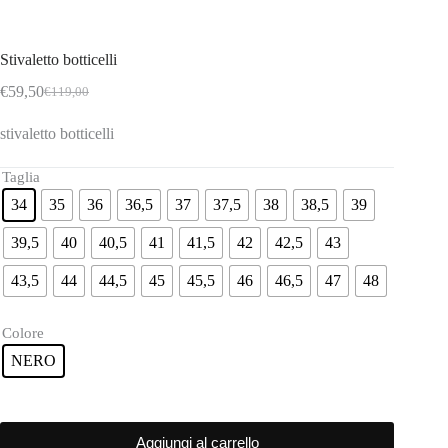
Stivaletto botticelli
€
59,50
€
119,00
Il
Il
prezzo
prezzo
stivaletto botticelli
originale
attuale
era:
è:
€119,00.
€59,50.
Taglia
34
35
36
36,5
37
37,5
38
38,5
39
39,5
40
40,5
41
41,5
42
42,5
43
43,5
44
44,5
45
45,5
46
46,5
47
48
Colore
NERO
Aggiungi al carrello