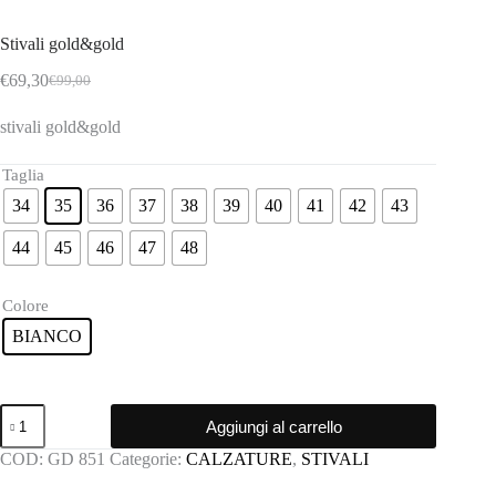
Stivali gold&gold
€
69,30
€
99,00
Il
Il
prezzo
prezzo
stivali gold&gold
originale
attuale
era:
è:
€99,00.
€69,30.
Taglia
34
35
36
37
38
39
40
41
42
43
44
45
46
47
48
Colore
BIANCO
Stivali
Aggiungi al carrello
gold&gold
quantità
COD:
GD 851
Categorie:
CALZATURE
,
STIVALI