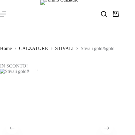
Salta
al
contenuto
Carrello
Home
CALZATURE
STIVALI
Stivali gold&gold
IN SCONTO!