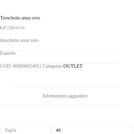
Tronchetto anno zero
€
47,50
€
95,00
Il
Il
prezzo
prezzo
tronchetto anno zero
originale
attuale
era:
è:
€95,00.
€47,50.
Esaurito
COD:
800000054951
Categoria:
OUTLET
Informazioni aggiuntive
Taglia
40