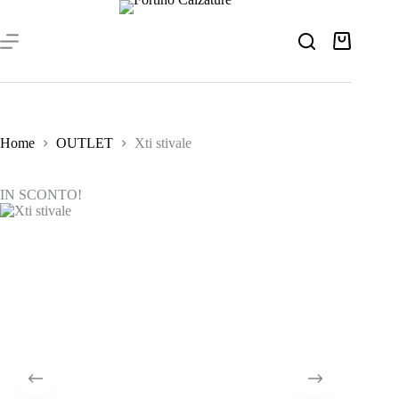
Salta
al
contenuto
Carrello
Home
OUTLET
Xti stivale
IN SCONTO!