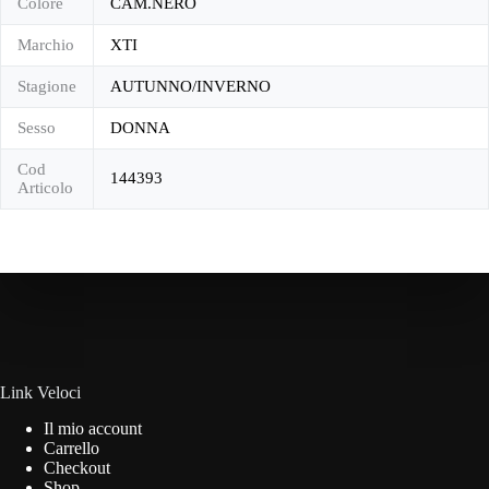
Colore
CAM.NERO
Marchio
XTI
Stagione
AUTUNNO/INVERNO
Sesso
DONNA
Cod
144393
Articolo
Link Veloci
Il mio account
Carrello
Checkout
Shop