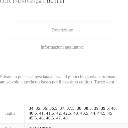
COD:
144393
Categoria:
OUTLET
Descrizione
Informazioni aggiuntive
Stivale in pelle scamosciata,altezza al ginocchio,suola carrarmato
antiscivolo e tacchetto basso per il massimo confort. Tacco 4cm
34
,
35
,
36
,
36,5
,
37
,
37,5
,
38
,
38,5
,
39
,
39,5
,
40
,
Taglia
40,5
,
41
,
41,5
,
42
,
42,5
,
43
,
43,5
,
44
,
44,5
,
45
,
45,5
,
46
,
46,5
,
47
,
48