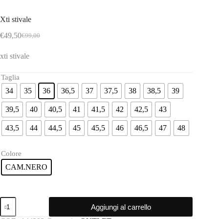
Xti stivale
€
49,50
€
99,00
Il
Il
prezzo
prezzo
xti stivale
originale
attuale
era:
è:
€99,00.
€49,50.
Taglia
34
35
36
36,5
37
37,5
38
38,5
39
39,5
40
40,5
41
41,5
42
42,5
43
43,5
44
44,5
45
45,5
46
46,5
47
48
Colore
CAM.NERO
Xti
Aggiungi al carrello
stivale
quantità