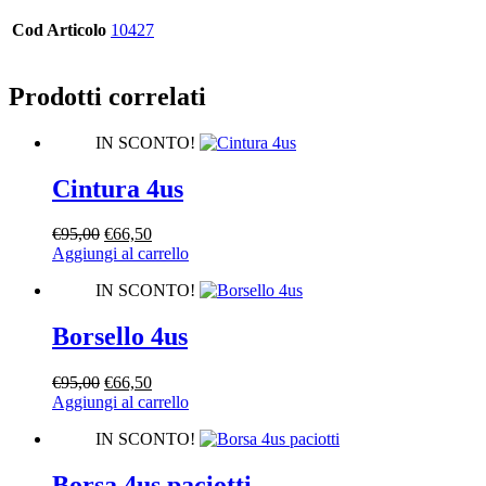
Cod Articolo
10427
Prodotti correlati
IN SCONTO!
Cintura 4us
Il
Il
€
95,00
€
66,50
prezzo
prezzo
Aggiungi al carrello
originale
attuale
IN SCONTO!
era:
è:
€95,00.
€66,50.
Borsello 4us
Il
Il
€
95,00
€
66,50
prezzo
prezzo
Aggiungi al carrello
originale
attuale
IN SCONTO!
era:
è:
€95,00.
€66,50.
Borsa 4us paciotti