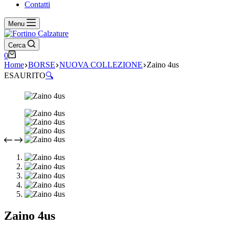
Contatti
Menu
Cerca
Carrello
0
Home
BORSE
NUOVA COLLEZIONE
Zaino 4us
ESAURITO
🔍
Zaino 4us