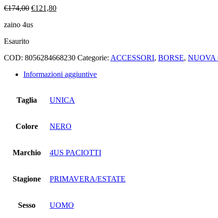
Il
Il
€
174,00
€
121,80
prezzo
prezzo
zaino 4us
originale
attuale
era:
è:
Esaurito
€174,00.
€121,80.
COD:
8056284668230
Categorie:
ACCESSORI
,
BORSE
,
NUOVA 
Informazioni aggiuntive
Taglia
UNICA
Colore
NERO
Marchio
4US PACIOTTI
Stagione
PRIMAVERA/ESTATE
Sesso
UOMO