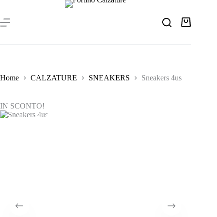
Salta
al
contenuto
Carrello
Home
CALZATURE
SNEAKERS
Sneakers 4us
IN SCONTO!