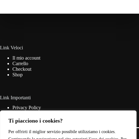
Link Veloci
Il mio account
Carrello
Checkout
Shop
Link Importanti
Privacy Policy
Cookie Policy
Termini & Condizioni
Ti piacciono i cookies?
Contatti
Copyright © 2026 - Web Powered by
Dylog Italia S.p.A.
Per offrirti il miglior servizio possibile utilizziamo i cookies.