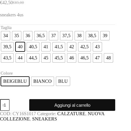
€
42,50
€
85,00
Il
Il
prezzo
prezzo
sneakers 4us
originale
attuale
era:
è:
€85,00.
€42,50.
Taglia
34
35
36
36,5
37
37,5
38
38,5
39
39,5
40
40,5
41
41,5
42
42,5
43
43,5
44
44,5
45
45,5
46
46,5
47
48
Colore
BEIGEBLU
BIANCO
BLU
Sneakers
Aggiungi al carrello
4us
quantità
COD:
CY16S1017
Categorie:
CALZATURE
,
NUOVA
COLLEZIONE
,
SNEAKERS