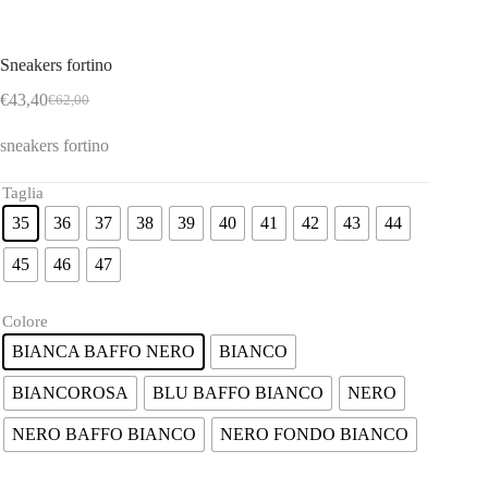
Sneakers fortino
€
43,40
€
62,00
Il
Il
prezzo
prezzo
sneakers fortino
originale
attuale
era:
è:
€62,00.
€43,40.
Taglia
35
36
37
38
39
40
41
42
43
44
45
46
47
Colore
BIANCA BAFFO NERO
BIANCO
BIANCOROSA
BLU BAFFO BIANCO
NERO
NERO BAFFO BIANCO
NERO FONDO BIANCO