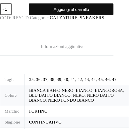
Sneakers
Aggiungi al carrello
fortino
quantità
COD:
REY1 D
Categorie:
CALZATURE
,
SNEAKERS
Informazioni aggiuntive
Taglia
35
,
36
,
37
,
38
,
39
,
40
,
41
,
42
,
43
,
44
,
45
,
46
,
47
BIANCA BAFFO NERO
,
BIANCO
,
BIANCOROSA
,
Colore
BLU BAFFO BIANCO
,
NERO
,
NERO BAFFO
BIANCO
,
NERO FONDO BIANCO
Marchio
FORTINO
Stagione
CONTINUATIVO