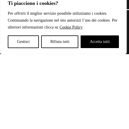
Termini & Condizioni
Ti piacciono i cookies?
Contatti
Copyright © 2026 - Web Powered by
Dylog Italia S.p.A.
Per offrirti il miglior servizio possibile utilizziamo i cookies.
Continuando la navigazione nel sito autorizzi l’uso dei cookies. Per
ulteriori informazioni clicca su
Cookie Policy
P.IVA: 03946440785
Gestisci
Rifiuta tutti
Accetta tutti
€12
€189
101
145
12
189
56
Categorie
-
ABBIGLIAMENTO
(2)
ACCESSORI
(80)
BORSE
(50)