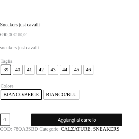
Sneakers just cavalli
€
90,00
€
180,00
Il
Il
prezzo
prezzo
sneakers just cavalli
originale
attuale
era:
è:
€180,00.
€90,00.
Taglia
39
40
41
42
43
44
45
46
Colore
BIANCO/BEIGE
BIANCO/BLU
Sneakers
Aggiungi al carrello
just
cavalli
COD:
78QA3SBD
Categorie:
CALZATURE
,
SNEAKERS
quantità