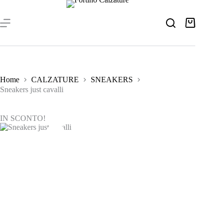
Salta
al
contenuto
Carrello
Home
CALZATURE
SNEAKERS
Sneakers just cavalli
IN SCONTO!