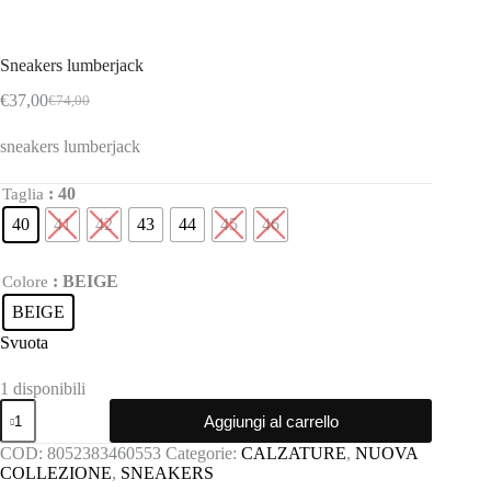
Sneakers lumberjack
€
37,00
€
74,00
Il
Il
prezzo
prezzo
sneakers lumberjack
originale
attuale
era:
è:
€74,00.
€37,00.
: 40
Taglia
40
41
42
43
44
45
46
: BEIGE
Colore
BEIGE
Svuota
1 disponibili
Sneakers
Aggiungi al carrello
lumberjack
quantità
COD:
8052383460553
Categorie:
CALZATURE
,
NUOVA
COLLEZIONE
,
SNEAKERS