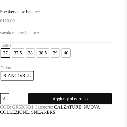
Sneakers new balance
€
120,00
sneakers new balance
Taglia
37
37,5
38
38,5
39
40
Colore
BIANCO/BLU
Sneakers
Aggiungi al carrello
new
balance
COD:
GR530SB1
Categorie:
CALZATURE
,
NUOVA
quantità
COLLEZIONE
,
SNEAKERS