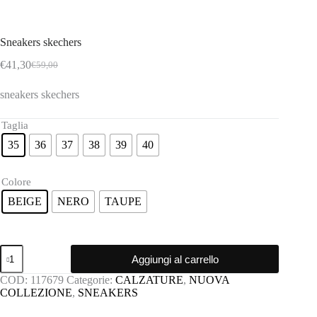
Sneakers skechers
€
41,30
€
59,00
Il
Il
prezzo
prezzo
sneakers skechers
originale
attuale
era:
è:
€59,00.
€41,30.
Taglia
35
36
37
38
39
40
Colore
BEIGE
NERO
TAUPE
Sneakers
Aggiungi al carrello
skechers
quantità
COD:
117679
Categorie:
CALZATURE
,
NUOVA
COLLEZIONE
,
SNEAKERS