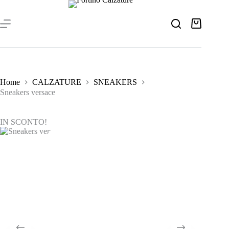
Salta
al
contenuto
Carrello
Home
CALZATURE
SNEAKERS
Sneakers versace
IN SCONTO!