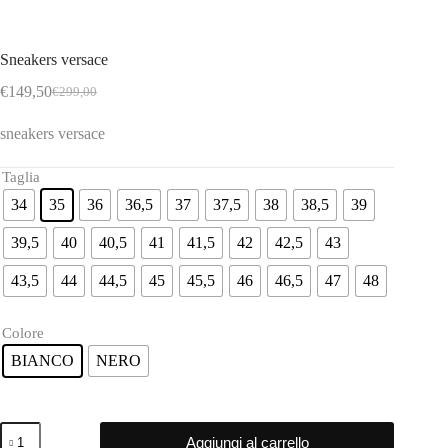
Sneakers versace
€
149,50
€
299,00
Il
Il
prezzo
prezzo
sneakers versace
originale
attuale
era:
è:
€299,00.
€149,50.
Taglia
34
35
36
36,5
37
37,5
38
38,5
39
39,5
40
40,5
41
41,5
42
42,5
43
43,5
44
44,5
45
45,5
46
46,5
47
48
Colore
BIANCO
NERO
Sneakers
Aggiungi al carrello
versace