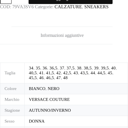
quantità
COD:
79VA3SV6
Categorie:
CALZATURE
,
SNEAKERS
Informazioni aggiuntive
34
,
35
,
36
,
36,5
,
37
,
37,5
,
38
,
38,5
,
39
,
39,5
,
40
,
Taglia
40,5
,
41
,
41,5
,
42
,
42,5
,
43
,
43,5
,
44
,
44,5
,
45
,
45,5
,
46
,
46,5
,
47
,
48
Colore
BIANCO
,
NERO
Marchio
VERSACE COUTURE
Stagione
AUTUNNO/INVERNO
Sesso
DONNA